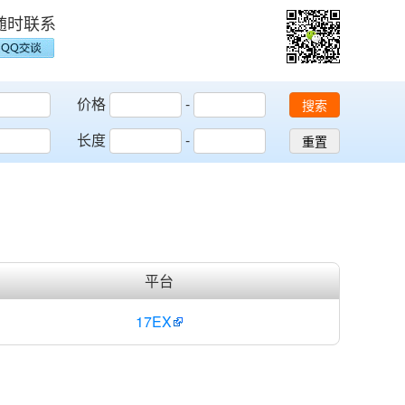
随时联系
价格
-
搜索
长度
-
重置
平台
17EX