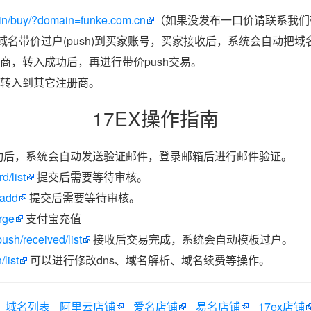
in/buy/?domain=funke.com.cn
（如果没发布一口价请联系我们带
把域名带价过户(push)到买家账号，买家接收后，系统会自动把
商，转入成功后，再进行带价push交易。
转入到其它注册商。
17EX操作指南
功后，系统会自动发送验证邮件，登录邮箱后进行邮件验证。
d/list
提交后需要等待审核。
/add
提交后需要等待审核。
rge
支付宝充值
ush/received/list
接收后交易完成，系统会自动模板过户。
list
可以进行修改dns、域名解析、域名续费等操作。
域名列表
阿里云店铺
爱名店铺
易名店铺
17ex店铺