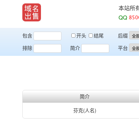
本站所
QQ
包含
开头
结尾
后缀
排除
简介
平台
简介
芬克(人名)